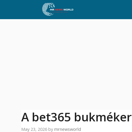
Skip
to
content
A bet365 bukméker 
May 23, 2026
by
mrnewsworld