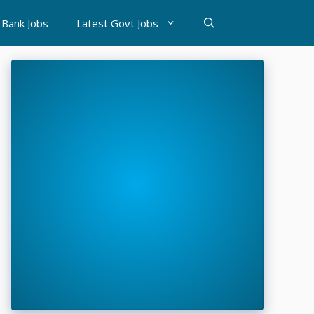
Bank Jobs
Latest Govt Jobs