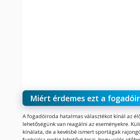
Miért érdemes ezt a fogadóir
A fogadóiroda hatalmas választékot kínál az él
lehetőségünk van reagálni az eseményekre. Kül
kínálata, de a kevésbé ismert sportágak rajo
funkciója pedig lehetővé teszi, hogy valós idő