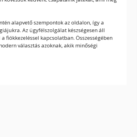
intén alapvető szempontok az oldalon, így a
iájukra. Az ügyfélszolgálat készségesen áll
l a fiókkezeléssel kapcsolatban. Összességében
modern választás azoknak, akik minőségi