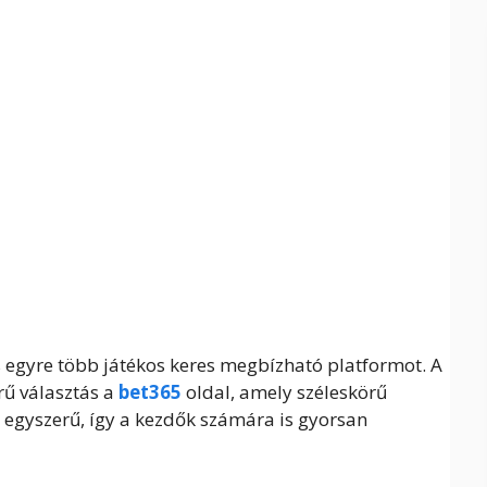
s egyre több játékos keres megbízható platformot. A
rű választás a
bet365
oldal, amely széleskörű
te egyszerű, így a kezdők számára is gyorsan