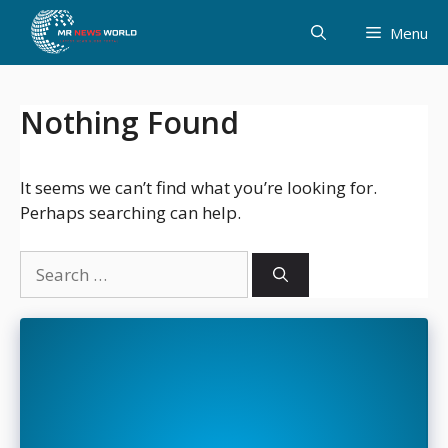
Skip
Menu
to
content
Nothing Found
It seems we can’t find what you’re looking for.
Perhaps searching can help.
Search
for: