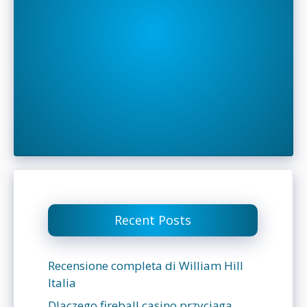
Recent Posts
Recensione completa di William Hill
Italia
Dlaczego fireball casino przyciąga