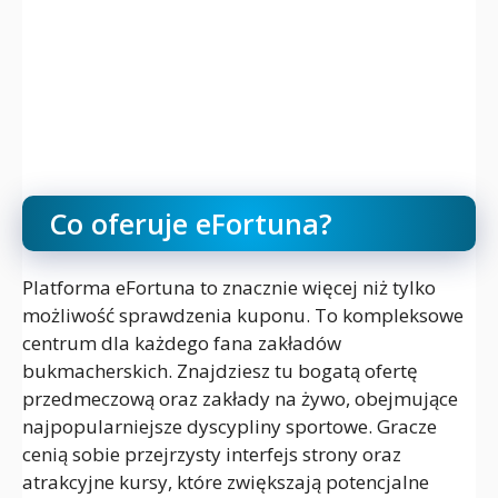
Co oferuje eFortuna?
Platforma eFortuna to znacznie więcej niż tylko
możliwość sprawdzenia kuponu. To kompleksowe
centrum dla każdego fana zakładów
bukmacherskich. Znajdziesz tu bogatą ofertę
przedmeczową oraz zakłady na żywo, obejmujące
najpopularniejsze dyscypliny sportowe. Gracze
cenią sobie przejrzysty interfejs strony oraz
atrakcyjne kursy, które zwiększają potencjalne