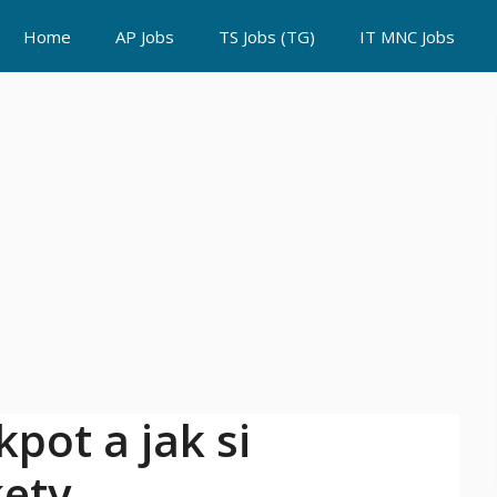
Home
AP Jobs
TS Jobs (TG)
IT MNC Jobs
kpot a jak si
kety