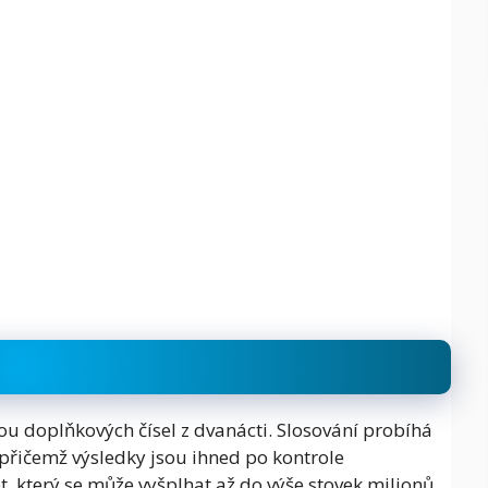
vou doplňkových čísel z dvanácti. Slosování probíhá
 přičemž výsledky jsou ihned po kontrole
, který se může vyšplhat až do výše stovek milionů