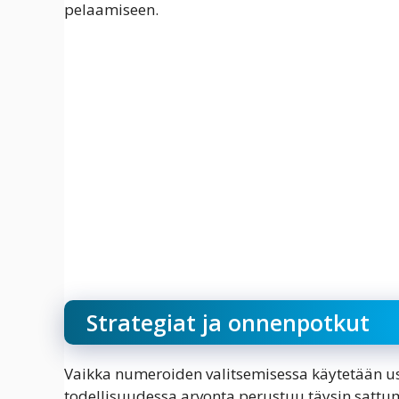
pelaamiseen.
Strategiat ja onnenpotkut
Vaikka numeroiden valitsemisessa käytetään u
todellisuudessa arvonta perustuu täysin sattu