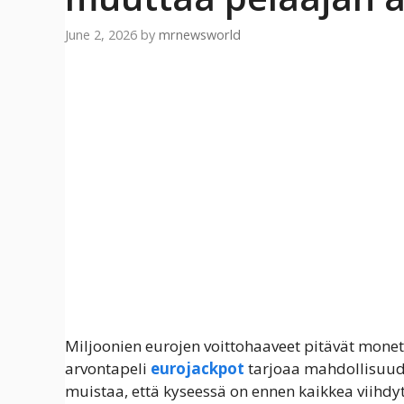
June 2, 2026
by
mrnewsworld
Miljoonien eurojen voittohaaveet pitävät monet 
arvontapeli
eurojackpot
tarjoaa mahdollisuude
muistaa, että kyseessä on ennen kaikkea viihdytt