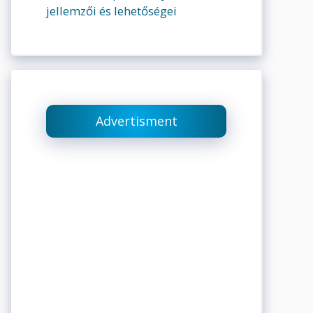
jellemzői és lehetőségei
Advertisment