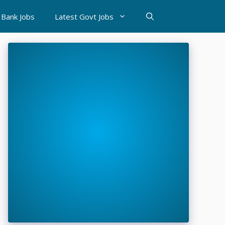
Bank Jobs
Latest Govt Jobs