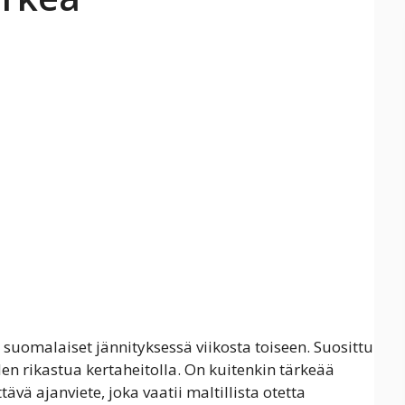
suomalaiset jännityksessä viikosta toiseen. Suosittu
n rikastua kertaheitolla. On kuitenkin tärkeää
ävä ajanviete, joka vaatii maltillista otetta