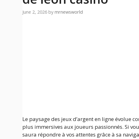
June 2, 2026
by
mrnewsworld
Le paysage des jeux d’argent en ligne évolue c
plus immersives aux joueurs passionnés. Si vou
saura répondre à vos attentes grâce à sa navigati