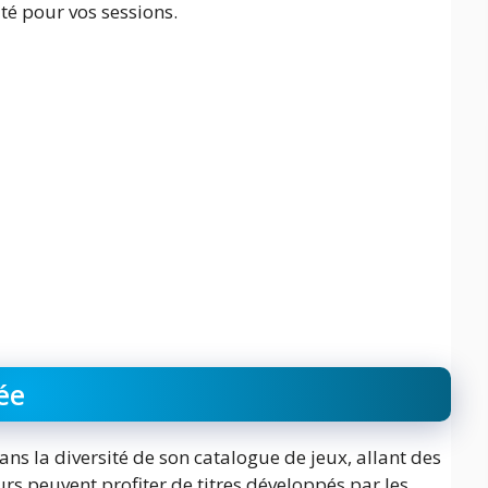
té pour vos sessions.
ée
ans la diversité de son catalogue de jeux, allant des
rs peuvent profiter de titres développés par les