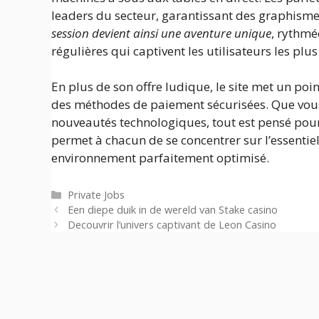
leaders du secteur, garantissant des graphism
session devient ainsi une aventure unique
, rythmé
régulières qui captivent les utilisateurs les plus
En plus de son offre ludique, le site met un poi
des méthodes de paiement sécurisées. Que vous
nouveautés technologiques, tout est pensé pour 
permet à chacun de se concentrer sur l’essentiel 
environnement parfaitement optimisé.
Categories
Private Jobs
Een diepe duik in de wereld van Stake casino
Decouvrir l’univers captivant de Leon Casino