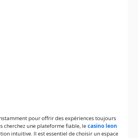
onstamment pour offrir des expériences toujours
s cherchez une plateforme fiable, le
casino leon
on intuitive. Il est essentiel de choisir un espace