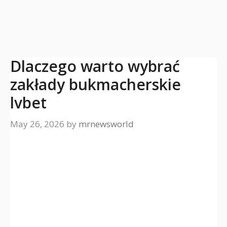
Dlaczego warto wybrać
zakłady bukmacherskie
lvbet
May 26, 2026
by
mrnewsworld