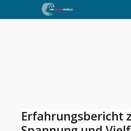
Skip
to
content
Erfahrungsbericht 
Spannung und Vielfa