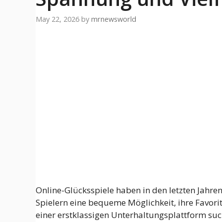
May 22, 2026
by
mrnewsworld
Online-Glücksspiele haben in den letzten Jahr
Spielern eine bequeme Möglichkeit, ihre Favor
einer erstklassigen Unterhaltungsplattform suc