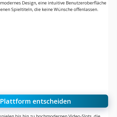
in modernes Design, eine intuitive Benutzeroberfläche
en Spieltiteln, die keine Wünsche offenlassen.
 Plattform entscheiden
spielen bis hin zu hochmodernen Video-Slots, die