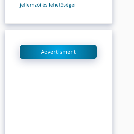
jellemzői és lehetőségei
Advertisment