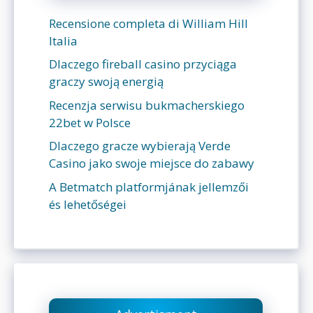
Recensione completa di William Hill
Italia
Dlaczego fireball casino przyciąga
graczy swoją energią
Recenzja serwisu bukmacherskiego
22bet w Polsce
Dlaczego gracze wybierają Verde
Casino jako swoje miejsce do zabawy
A Betmatch platformjának jellemzői
és lehetőségei