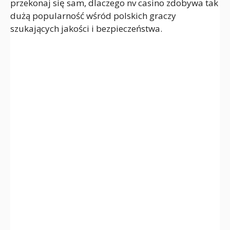
przekonaj się sam, dlaczego nv casino zdobywa tak
dużą popularność wśród polskich graczy
szukających jakości i bezpieczeństwa.