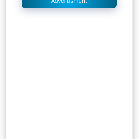
Advertisment