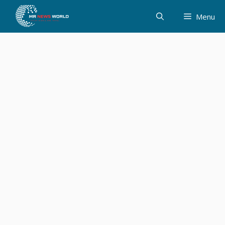
Skip
Menu
to
content