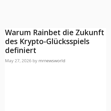
Warum Rainbet die Zukunft
des Krypto-Glücksspiels
definiert
May 27, 2026
by
mrnewsworld