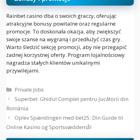
Rainbet casino dba o swoich graczy, oferując
atrakcyjne bonusy powitalne oraz regularne
promocje. To doskonała okazja, aby zwiększyć
swoje szanse na wygraną i przedłużyć czas gry.
Warto śledzić sekcję promocji, aby nie przegapić
żadnej korzystnej oferty. Program lojalnościowy
nagradza stałych klientów unikalnymi
przywilejami.
Categories
Private Jobs
Superbet: Ghidul Complet pentru Jucătorii din
România
Oplev Spændingen med bet25: Din Guide til
Online Kasino og Sportsvæddemål