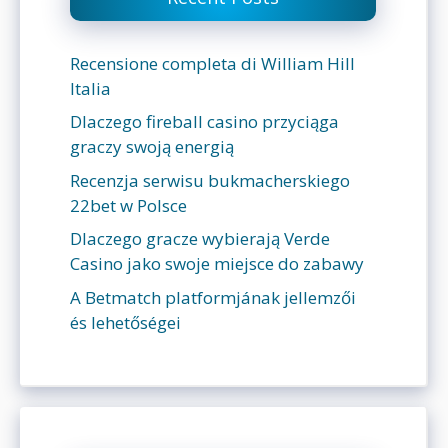
Recensione completa di William Hill
Italia
Dlaczego fireball casino przyciąga
graczy swoją energią
Recenzja serwisu bukmacherskiego
22bet w Polsce
Dlaczego gracze wybierają Verde
Casino jako swoje miejsce do zabawy
A Betmatch platformjának jellemzői
és lehetőségei