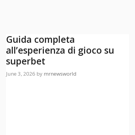
Guida completa
all’esperienza di gioco su
superbet
June 3, 2026
by
mrnewsworld