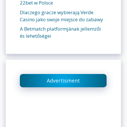
22bet w Polsce
Dlaczego gracze wybierają Verde
Casino jako swoje miejsce do zabawy
A Betmatch platformjának jellemzői
és lehetőségei
Advertisment