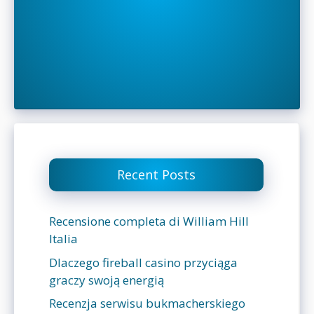
Recent Posts
Recensione completa di William Hill
Italia
Dlaczego fireball casino przyciąga
graczy swoją energią
Recenzja serwisu bukmacherskiego