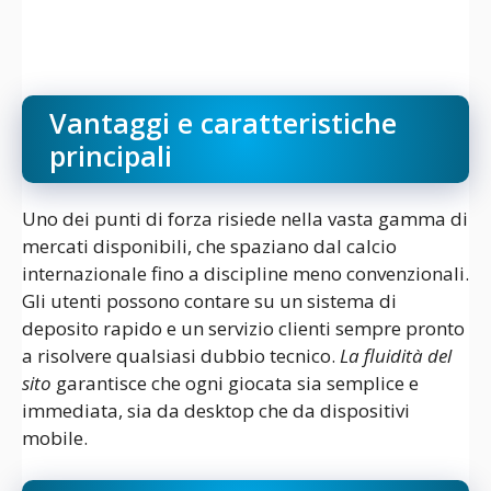
Vantaggi e caratteristiche
principali
Uno dei punti di forza risiede nella vasta gamma di
mercati disponibili, che spaziano dal calcio
internazionale fino a discipline meno convenzionali.
Gli utenti possono contare su un sistema di
deposito rapido e un servizio clienti sempre pronto
a risolvere qualsiasi dubbio tecnico.
La fluidità del
sito
garantisce che ogni giocata sia semplice e
immediata, sia da desktop che da dispositivi
mobile.