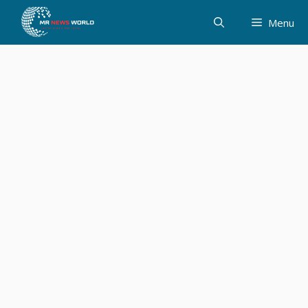
Skip
Menu
to
content