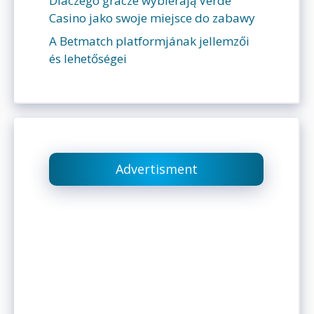
Dlaczego gracze wybierają Verde
Casino jako swoje miejsce do zabawy
A Betmatch platformjának jellemzői
és lehetőségei
Advertisment