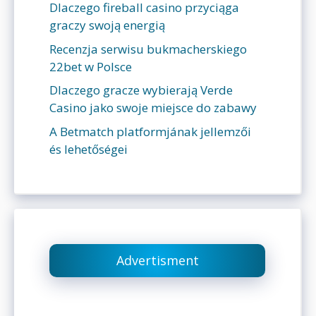
Dlaczego fireball casino przyciąga
graczy swoją energią
Recenzja serwisu bukmacherskiego
22bet w Polsce
Dlaczego gracze wybierają Verde
Casino jako swoje miejsce do zabawy
A Betmatch platformjának jellemzői
és lehetőségei
Advertisment