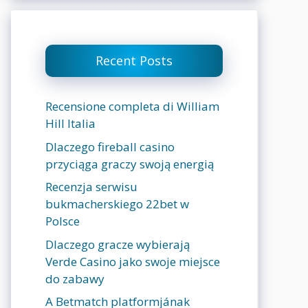
Recent Posts
Recensione completa di William
Hill Italia
Dlaczego fireball casino
przyciąga graczy swoją energią
Recenzja serwisu
bukmacherskiego 22bet w
Polsce
Dlaczego gracze wybierają
Verde Casino jako swoje miejsce
do zabawy
A Betmatch platformjának