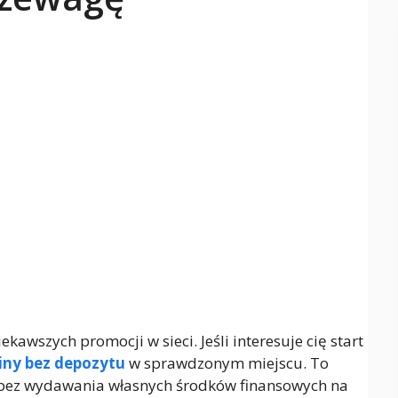
kawszych promocji w sieci. Jeśli interesuje cię start
iny bez depozytu
w sprawdzonym miejscu. To
bez wydawania własnych środków finansowych na