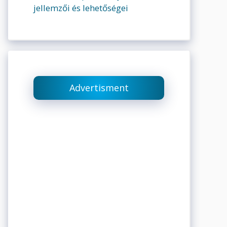
jellemzői és lehetőségei
Advertisment