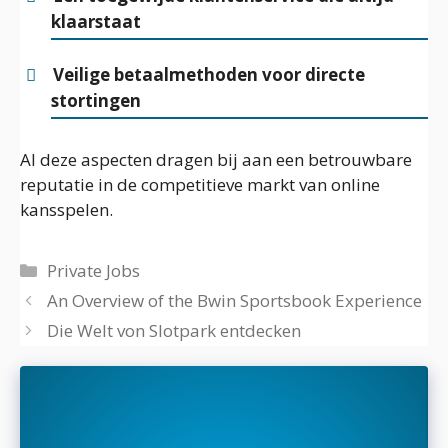
klaarstaat
Veilige betaalmethoden voor directe
stortingen
Al deze aspecten dragen bij aan een betrouwbare
reputatie in de competitieve markt van online
kansspelen.
Categories
Private Jobs
An Overview of the Bwin Sportsbook Experience
Die Welt von Slotpark entdecken