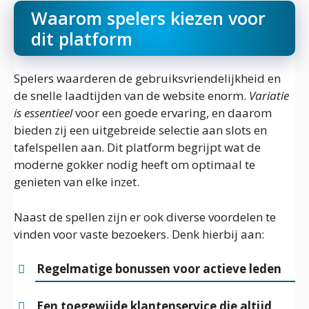
Waarom spelers kiezen voor
dit platform
Spelers waarderen de gebruiksvriendelijkheid en
de snelle laadtijden van de website enorm.
Variatie
is essentieel
voor een goede ervaring, en daarom
bieden zij een uitgebreide selectie aan slots en
tafelspellen aan. Dit platform begrijpt wat de
moderne gokker nodig heeft om optimaal te
genieten van elke inzet.
Naast de spellen zijn er ook diverse voordelen te
vinden voor vaste bezoekers. Denk hierbij aan:
Regelmatige bonussen voor actieve leden
Een toegewijde klantenservice die altijd