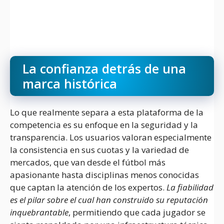
La confianza detrás de una
marca histórica
Lo que realmente separa a esta plataforma de la
competencia es su enfoque en la seguridad y la
transparencia. Los usuarios valoran especialmente
la consistencia en sus cuotas y la variedad de
mercados, que van desde el fútbol más
apasionante hasta disciplinas menos conocidas
que captan la atención de los expertos.
La fiabilidad
es el pilar sobre el cual han construido su reputación
inquebrantable
, permitiendo que cada jugador se