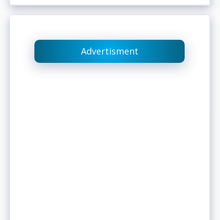
Advertisment