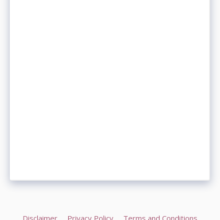
Disclaimer
Privacy Policy
Terms and Conditions