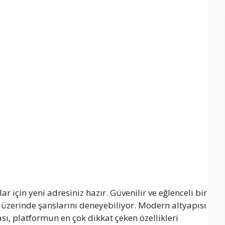
 için yeni adresiniz hazır. Güvenilir ve eğlenceli bir
üzerinde şanslarını deneyebiliyor. Modern altyapısı
ı, platformun en çok dikkat çeken özellikleri