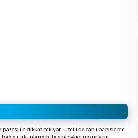
pazesi ile dikkat çekiyor. Özellikle canlı bahislerde
bahis tutkunlarının ilgisini çeken unsurların