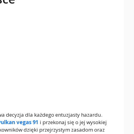
a decyzja dla każdego entuzjasty hazardu.
vulkan vegas 91
i przekonaj się o jej wysokiej
ytkowników dzięki przejrzystym zasadom oraz