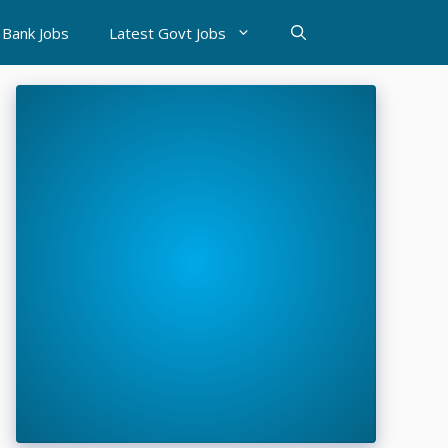
Bank Jobs
Latest Govt Jobs