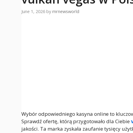
June 1, 2026
by
mrnewsworld
Wybór odpowiedniego kasyna online to kluczow
Sprawdź ofertę, którą przygotowało dla Ciebie
jakości. Ta marka zyskała zaufanie tysięcy uż