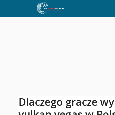
Skip
to
content
Dlaczego gracze wy
vulkan vegas w Pol