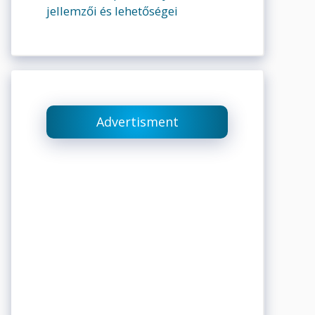
jellemzői és lehetőségei
Advertisment