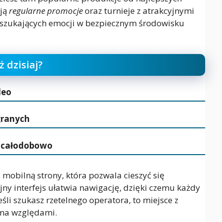
ają
regularne promocje
oraz turnieje z atrakcyjnymi
 szukających emocji w bezpiecznym środowisku
 dzisiaj?
deo
granych
a całodobowo
mobilną strony, która pozwala cieszyć się
jny interfejs ułatwia nawigację, dzięki czemu każdy
śli szukasz rzetelnego operatora, to miejsce z
oma względami.